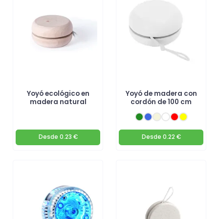
pueden ayudarte a destacar en el mercado. 🚀
¡haz clic aquí y
personaliza tu yo-yo ahora!
Yoyó ecológico en
Yoyó de madera con
madera natural
cordón de 100 cm
Desde
0.23 €
Desde
0.22 €