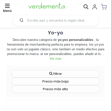
Menú
Yo-yo
Descubre nuestra categoría de
yo-yos personalizables
, la
herramienta de merchandising perfecta para tu empresa. los yo-yos
no son solo un juguete clásico, sino también un medio efectivo para
promocionar tu marca. al ser personalizables, puedes añadir el logo
de tu empresa, un eslogan o cualquier diseño que desees,
Ver más
convirtiéndolos en un regalo promocional único y memorable. 🔄
nuestros yo-yos son de alta calidad, garantizando un rendimiento
excepcional y una larga durabilidad. son ideales para eventos
Filtrar
corporativos, ferias comerciales o como regalos para clientes.
Precio más bajo
además, al ser un producto tan versátil, son adecuados para todas
las edades, lo que amplía enormemente su alcance. al elegir
Precio más alto
nuestros yo-yos personalizables, no solo estás adquiriendo un
producto divertido y atractivo, sino también una herramienta de
marketing efectiva que puede aumentar la visibilidad de tu marca y
fortalecer la relación con tus clientes. no esperes más, explora
nuestra categoría de yo-yos personalizables y descubre cómo