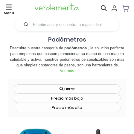
Menú
Podómetros
Descubre nuestra categoría de
podómetros
, la solución perfecta
para empresas que buscan promocionar su marca de una manera
saludable y activa. nuestros podómetros personalizables son más
que simples contadores de pasos, son una herramienta de
merchandising que refuerza la imagen de tu empresa, promoviendo
Ver más
un estilo de vida saludable. 🏃‍♂️👟 cada paso que tus clientes o
empleados den, será un recordatorio de tu compromiso con su
bienestar. además, al ser personalizables, puedes añadir el logo de
Filtrar
tu empresa o cualquier diseño que desees, convirtiéndolos en un
Precio más bajo
regalo promocional único y funcional. no importa si tu empresa es
grande o pequeña, nuestros podómetros son adecuados para todas
Precio más alto
las edades y niveles de fitness. aprovecha la oportunidad de
destacar en el mercado con estos dispositivos prácticos y
atractivos. no esperes más,
explora
nuestra gama de podómetros y
comienza a promocionar tu marca de una manera activa y saludable
hoy
mismo. 🚀