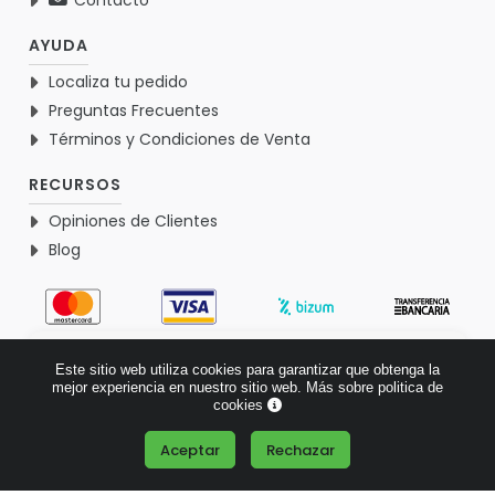
Contacto
AYUDA
Localiza tu pedido
Preguntas Frecuentes
Términos y Condiciones de Venta
RECURSOS
Opiniones de Clientes
Blog
4.9
Este sitio web utiliza cookies para garantizar que obtenga la
Basado en 1771 opiniones >
mejor experiencia en nuestro sitio web.
Más sobre politica de
cookies
Aceptar
Rechazar
¿Tienes alguna pregunta?