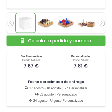
Anterior
Siguie
Calcula tu pedido y compra
Sin Personalizar
Personalizado
Desde IVA incl.
Desde IVA incl.
7.67 €
7.81 €
Fecha aproximada de entrega
17 agosto - 18 agosto
| Sin Personalizar
31 agosto
| Personalizado
24 agosto
| Urgente Personalizado