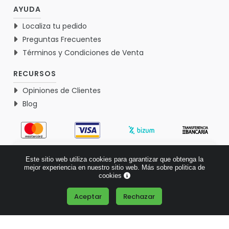
AYUDA
Localiza tu pedido
Preguntas Frecuentes
Términos y Condiciones de Venta
RECURSOS
Opiniones de Clientes
Blog
4.9
Este sitio web utiliza cookies para garantizar que obtenga la
Basado en 1770 opiniones >
mejor experiencia en nuestro sitio web.
Más sobre politica de
cookies
Aceptar
Rechazar
¿Tienes alguna pregunta?
© 2026 Verdementa.es - Todos los derechos reservados.