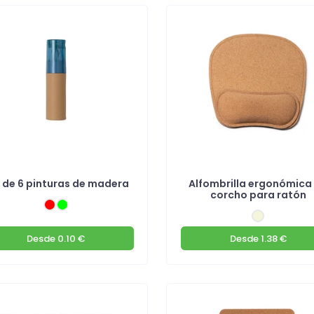
 de 6 pinturas de madera
Alfombrilla ergonómica
corcho para ratón
Desde
0.10 €
Desde
1.38 €