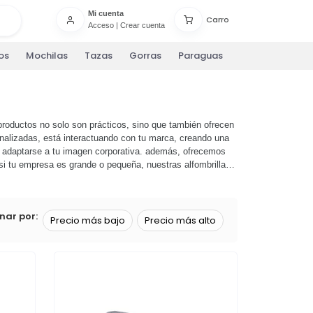
Mi cuenta
Carro
Acceso
|
Crear cuenta
os
Mochilas
Tazas
Gorras
Paraguas
roductos no solo son prácticos, sino que también ofrecen
sonalizadas, está interactuando con tu marca, creando una
ra adaptarse a tu imagen corporativa. además, ofrecemos
 si tu empresa es grande o pequeña, nuestras alfombrillas
forma constante de publicidad. no esperes más,
¡explora
que!
nar por:
Precio más bajo
Precio más alto