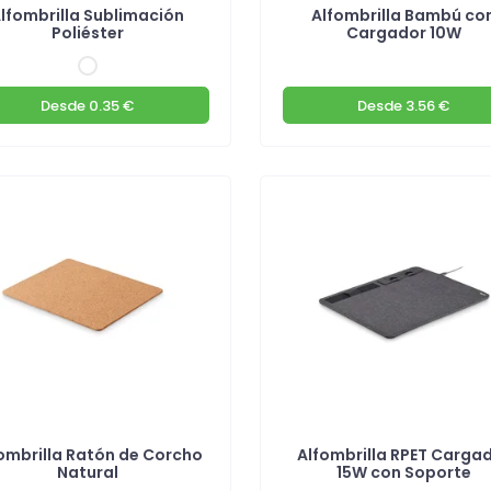
lfombrilla Sublimación
Alfombrilla Bambú co
Poliéster
Cargador 10W
Desde
0.35 €
Desde
3.56 €
ombrilla Ratón de Corcho
Alfombrilla RPET Carga
Natural
15W con Soporte