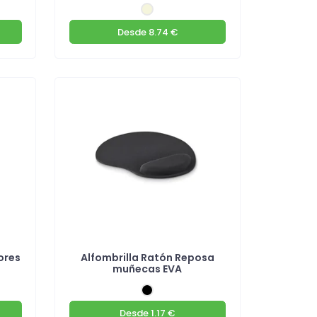
Desde
8.74 €
ores
Alfombrilla Ratón Reposa
muñecas EVA
Desde
1.17 €