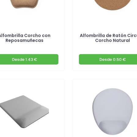
Alfombrilla Corcho con
Alfombrilla de Ratón Circ
Reposamuñecas
Corcho Natural
Desde
1.43 €
Desde
0.50 €