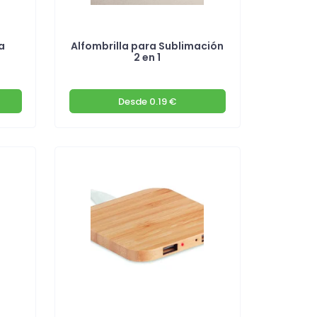
a
Alfombrilla para Sublimación
2 en 1
Desde
0.19 €