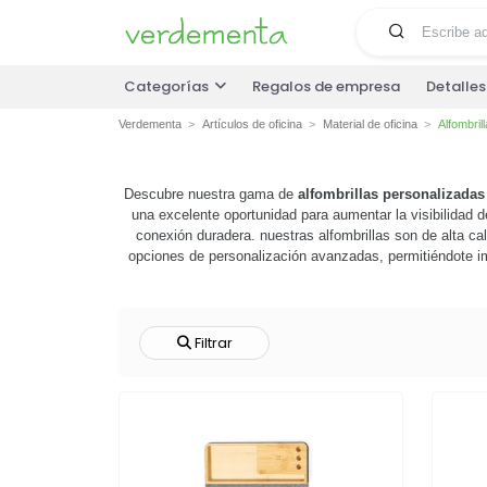
Categorías
Regalos de empresa
Detalle
Verdementa
Artículos de oficina
Material de oficina
Alfombril
Descubre nuestra gama de
alfombrillas personalizadas
una excelente oportunidad para aumentar la visibilidad d
conexión duradera. nuestras alfombrillas son de alta c
opciones de personalización avanzadas, permitiéndote imp
personalizadas son una inversión que vale la pena. no
nue
Filtrar