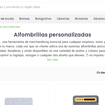
s de boda
Bolsas
Boligrafos
Libretas
Botellas
Abanic
las personalizadas
Alfombrillas personalizadas
, una herramienta de merchandising esencial para cualquier empresa. estos p
e tu marca. cada vez que un cliente utiliza una de nuestras alfombrillas per
alidad, duraderas y están disponibles en una variedad de estilos y colores pa
rimir tu logotipo, eslogan o cualquier otro diseño que desees. 🖱️ no importa
 solo mejoran la experiencia del usuario, sino que también sirven como una 
Ver más
stra selección de alfombrillas personalizadas y haz que tu marca desta
Orde