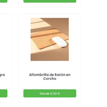
gra
Alfombrilla de Ratón en
Corcho
Desde
0.52 €