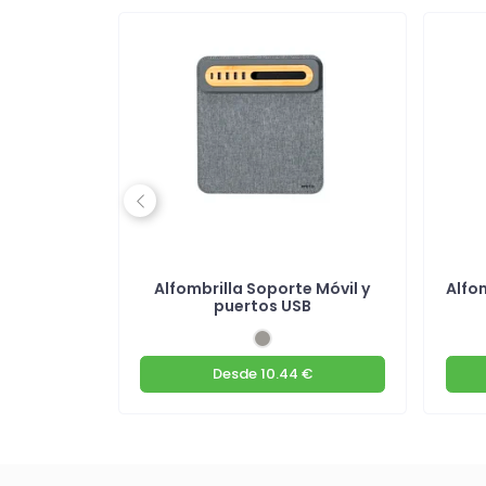
Previous
cho para
Alfombrilla Soporte Móvil y
Alfo
s
puertos USB
€
Desde
10.44 €