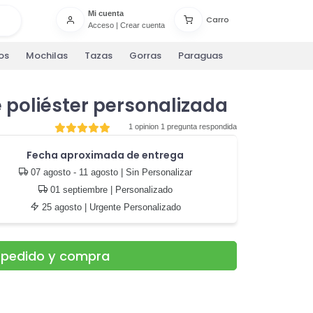
Mi cuenta
Carro
Acceso
|
Crear cuenta
os
Mochilas
Tazas
Gorras
Paraguas
e poliéster personalizada
1 opinion
1 pregunta respondida
Fecha aproximada de entrega
07 agosto - 11 agosto
| Sin Personalizar
01 septiembre
| Personalizado
25 agosto
| Urgente Personalizado
u pedido y compra