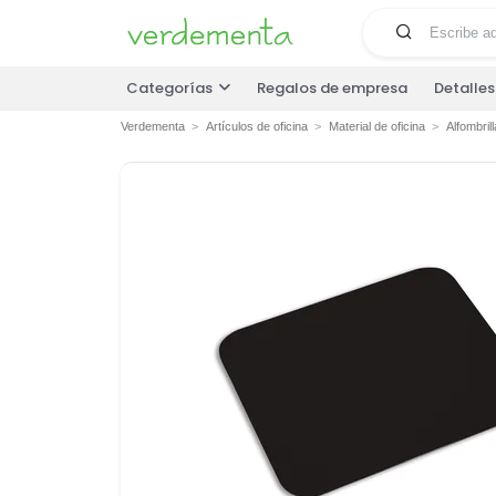
Categorías
Regalos de empresa
Detalle
Verdementa
Artículos de oficina
Material de oficina
Alfombril