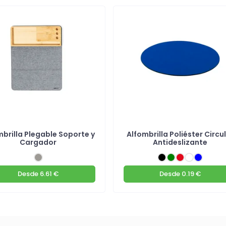
mbrilla Plegable Soporte y
Alfombrilla Poliéster Circu
Cargador
Antideslizante
Desde
6.61 €
Desde
0.19 €