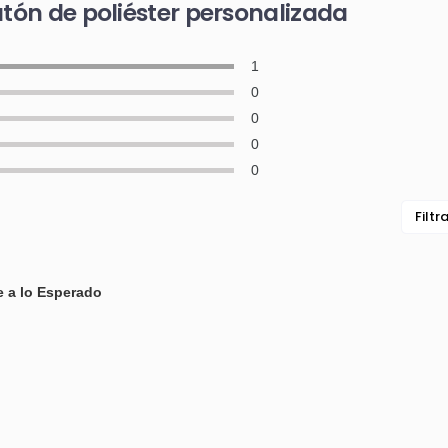
atón de poliéster personalizada
1
0
0
0
0
Filtr
 a lo Esperado