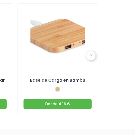
Next
lar
Base de Carga en Bambú
Alfombri
P
Desde
4.16 €
De