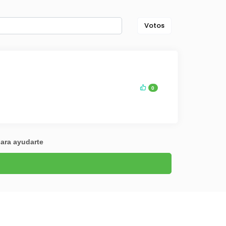
Votos
0
para ayudarte