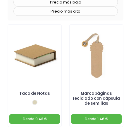
Precio más bajo
proceso de detallar y preferir cómo será tu marcapáginas
personalizado.
Precio más alto
Taco de Notas
Marcapáginas
reciclado con cápsula
de semillas
Desde
0.48 €
Desde
1.46 €