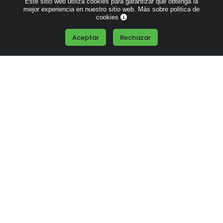
Este sitio web utiliza cookies para garantizar que obtenga la
mejor experiencia en nuestro sitio web.
Más sobre politica de
cookies
Desde
0.37 €
Desde
0.55 €
Aceptar
Rechazar
Set Escritura 5 en 1 en
Bloc Bambú de Notas
Cajita Plegable
Adhesivas
Desde
1.26 €
Desde
1.20 €