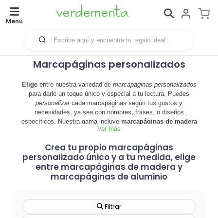
Menú
Marcapáginas personalizados
Elige
entre nuestra variedad de
marcapáginas personalizados
para darle un toque único y especial a tu lectura. Puedes
personalizar
cada marcapáginas según tus gustos y
necesidades, ya sea con nombres, frases, o diseños
específicos. Nuestra gama incluye
marcapáginas de madera
La
personalización
de nuestros marcapáginas te permite
Ver más
y
marcapáginas de aluminio
, permitiéndote seleccionar el
detallar hasta el más mínimo aspecto para obtener un artículo
material que mejor se adapte a tu estilo. Cada uno de nuestros
Crea tu propio marcapáginas
verdaderamente
propio y creativo
. Puedes optar por
productos está creado pensando en ofrecerte opciones únicas
personalizado único y a tu medida, elige
personalizarlo con grabados, colores y decoraciones diferentes.
y llenas de detalles.
Esta opción de
personalización
te da la libertad de diseñar un
entre marcapáginas de madera y
Desde un
marcapáginas de madera decorado
con finos
marcapáginas que realmente refleje tu personalidad.
marcapáginas de aluminio
detalles hasta un robusto
marcapáginas de aluminio
,
encontrarás
productos personalizados
que cubren todas tus
preferencias. Al crear tu
propio marcapáginas
, no solo tendrás
Filtrar
un accesorio útil sino también una pieza única que puede ser el
regalo perfecto. Deja volar tu imaginación y ejecuta todo el