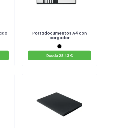
lado
Portadocumentos A4 con
cargador
Desde
28.43 €