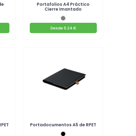
de
Portafolios A4 Práctico
Cierre Imantado
Desde
5.24 €
RPET
Portadocumentos A5 de RPET