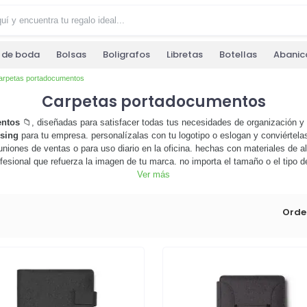
s de boda
Bolsas
Boligrafos
Libretas
Botellas
Abanic
arpetas portadocumentos
Carpetas portadocumentos
entos
📁, diseñadas para satisfacer todas tus necesidades de organización y 
sing
para tu empresa. personalízalas con tu logotipo o eslogan y conviértela
iones de ventas o para uso diario en la oficina. hechas con materiales de alt
esional que refuerza la imagen de tu marca. no importa el tamaño o el tipo 
lora nuestra selección y encuentra la carpeta que mejor se adapte a tus nece
Ver más
etas portadocumentos personalizables
y da un paso adelante en tu estrategia de
Orde