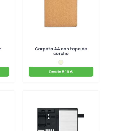
r
Carpeta A4 con tapa de
corcho
Desde
5.18 €