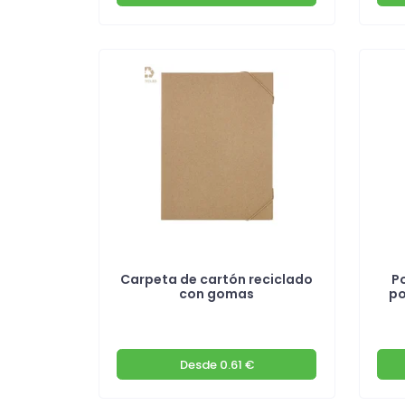
Carpeta de cartón reciclado
P
con gomas
po
Desde
0.61 €