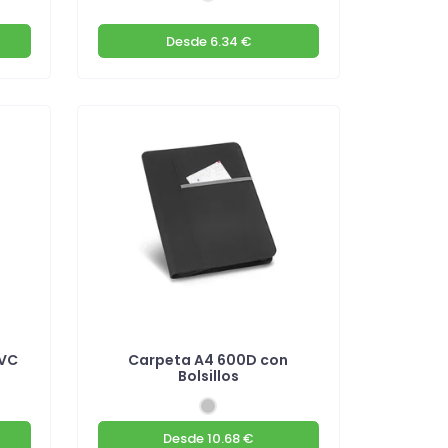
Desde
6.34 €
PVC
Carpeta A4 600D con
Bolsillos
Desde
10.68 €