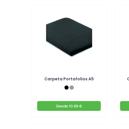
Carpeta Portafolios A5
Desde
10.66 €