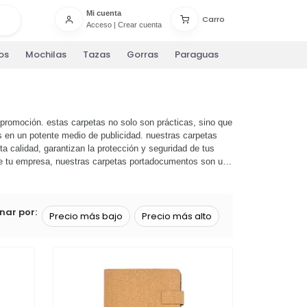
Mi cuenta
Carro
Acceso
|
Crear cuenta
os
Mochilas
Tazas
Gorras
Paraguas
promoción. estas carpetas no solo son prácticas, sino que
s en un potente medio de publicidad. nuestras carpetas
a calidad, garantizan la protección y seguridad de tus
de tu empresa, nuestras carpetas portadocumentos son una
sidades. ¡no esperes más! haz que tu marca destaque con
 marketing. 🚀
nar por:
Precio más bajo
Precio más alto