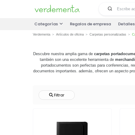
Categorías
Regalos de empresa
Detalle
Verdementa
Artículos de oficina
Carpetas personalizadas
C
Descubre nuestra amplia gama de
carpetas portadocum
también son una excelente herramienta de
merchandi
portadocumentos son perfectas para conferencias, reun
documentos importantes. además, ofrecen un aspecto prof
inversión inteligente que agrega valor a tu marca. exp
nuestras
carp
Filtrar