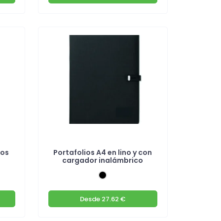
tos
Portafolios A4 en lino y con
cargador inalámbrico
Desde
27.62 €