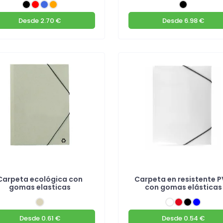
Desde
2.70 €
Desde
6.98 €
Carpeta ecológica con
Carpeta en resistente 
gomas elasticas
con gomas elásticas
Desde
0.61 €
Desde
0.54 €