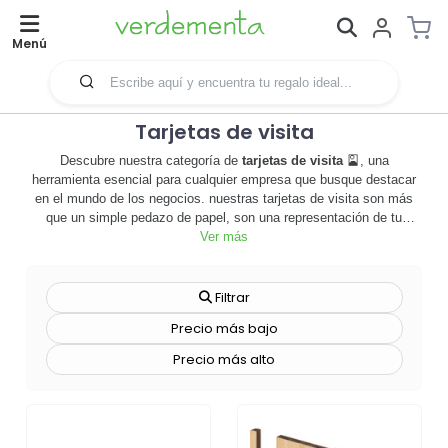
Menú
Tarjetas de visita
Descubre nuestra categoría de
tarjetas de visita
🎴, una
herramienta esencial para cualquier empresa que busque destacar
en el mundo de los negocios. nuestras tarjetas de visita son más
que un simple pedazo de papel, son una representación de tu
marca, un reflejo de tu profesionalismo y una oportunidad para dejar
Ver más
una impresión duradera. personalizables al 100%, puedes elegir
entre una variedad de diseños, colores y acabados para crear una
tarjeta que realmente represente a tu empresa. además, nuestras
Filtrar
tarjetas de visita son de alta calidad, garantizando que cada tarjeta
Precio más bajo
que entregues sea un reflejo positivo de tu negocio. ya sea que
estés buscando tarjetas de visita clásicas o algo más moderno y
Precio más alto
vanguardista, tenemos la solución perfecta para ti. no subestimes el
poder de una tarjeta de visita bien diseñada, puede ser la diferencia
entre ser recordado o ser olvidado. así que no esperes más, explora
nuestra categoría de tarjetas de visita y encuentra la tarjeta perfecta
para tu negocio. ¡haz que tu empresa destaque con nuestras
tarjetas