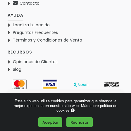
Contacto
AYUDA
Localiza tu pedido
Preguntas Frecuentes
Términos y Condiciones de Venta
RECURSOS
Opiniones de Clientes
Blog
4.9
Este sitio web utiliza cookies para garantizar que obtenga la
Basado en 1770 opiniones >
mejor experiencia en nuestro sitio web.
Más sobre politica de
cookies
Aceptar
Rechazar
¿Tienes alguna pregunta?