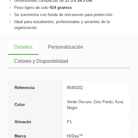
Dimensiones compactas de
17.5 x 24.5 cm
.
Peso ligero de solo
414 gramos
.
Se suministra con funda de
non-woven
para protección.
Ideal para estudiantes, profesionales y amantes de la
organización.
Detalles
Personalización
Colores y Disponibilidad
Referencia
854832Q
Verde Oscuro, Gris Pardo, Azul,
Color
Negro
Almacén
P1
Marca
Hi!Dea™