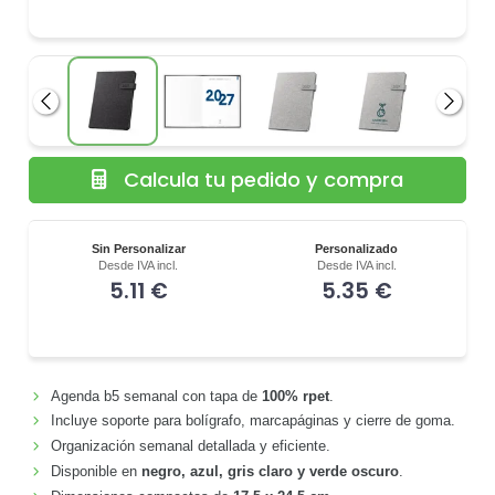
Anterior
Siguie
Calcula tu pedido y compra
Sin Personalizar
Personalizado
Desde IVA incl.
Desde IVA incl.
5.11 €
5.35 €
Agenda b5 semanal con tapa de
100% rpet
.
Incluye soporte para bolígrafo, marcapáginas y cierre de goma.
Organización semanal detallada y eficiente.
Disponible en
negro, azul, gris claro y verde oscuro
.