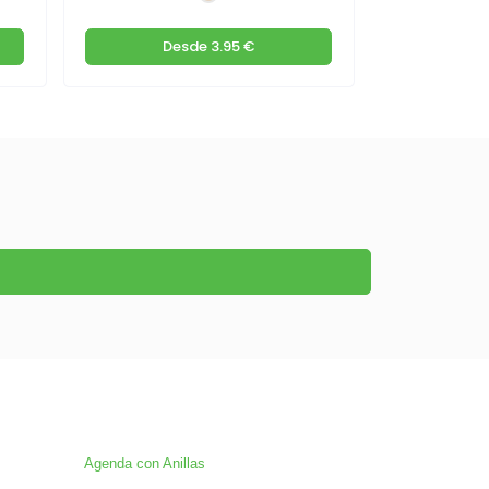
Desde
3.95 €
De
Agenda con Anillas