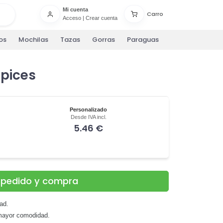
Mi cuenta
Carro
Acceso
|
Crear cuenta
os
Mochilas
Tazas
Gorras
Paraguas
pices
Personalizado
Desde IVA incl.
5.46 €
u pedido y compra
dad.
mayor comodidad.