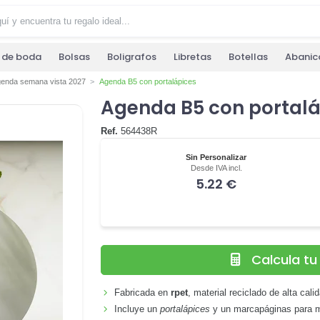
s de boda
Bolsas
Boligrafos
Libretas
Botellas
Abanic
enda semana vista 2027
Agenda B5 con portalápices
Agenda B5 con portalá
Ref.
564438R
Sin Personalizar
Desde IVA incl.
5.22 €
Calcula t
Fabricada en
rpet
, material reciclado de alta cali
Incluye un
portalápices
y un marcapáginas para 