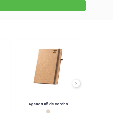
Next
Agenda B5 de corcho
Agend