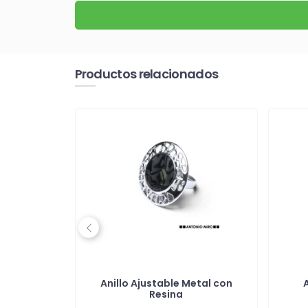
Productos relacionados
Previous
je en
Anillo Ajustable Metal con
onalizable
Resina