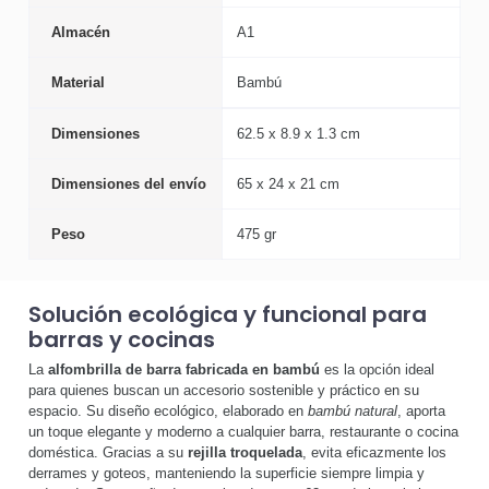
Almacén
A1
Material
Bambú
Dimensiones
62.5 x 8.9 x 1.3 cm
Dimensiones del envío
65 x 24 x 21 cm
Peso
475 gr
Solución ecológica y funcional para
barras y cocinas
La
alfombrilla de barra fabricada en bambú
es la opción ideal
para quienes buscan un accesorio sostenible y práctico en su
espacio. Su diseño ecológico, elaborado en
bambú natural
, aporta
un toque elegante y moderno a cualquier barra, restaurante o cocina
doméstica. Gracias a su
rejilla troquelada
, evita eficazmente los
derrames y goteos, manteniendo la superficie siempre limpia y