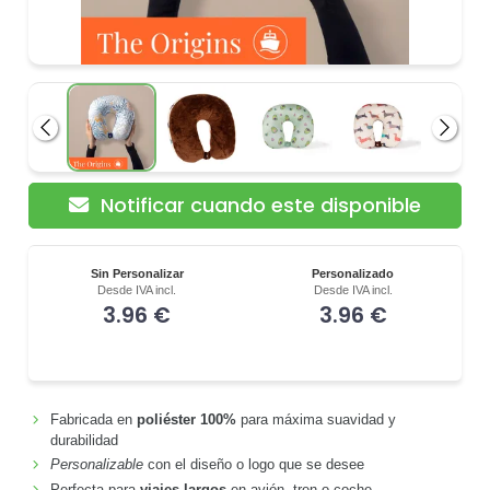
Anterior
Siguie
Notificar cuando este disponible
Sin Personalizar
Personalizado
Desde IVA incl.
Desde IVA incl.
3.96 €
3.96 €
Fabricada en
poliéster 100%
para máxima suavidad y
durabilidad
Personalizable
con el diseño o logo que se desee
Perfecta para
viajes largos
en avión, tren o coche