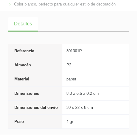
Color blanco, perfecto para cualquier estilo de decoración
Detalles
Referencia
301001P
Almacén
P2
Material
paper
Dimensiones
8.0 x 6.5 x 0.2 cm
Dimensiones del envío
30 x 22 x 8 cm
Peso
4 gr