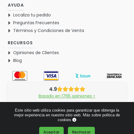
AYUDA
Localiza tu pedido
Preguntas Frecuentes
Términos y Condiciones de Venta
RECURSOS
Opiniones de Clientes
Blog
4.9
Basado en 1765 opiniones >
Este sitio web utiliza cookies para garantizar que obtenga la
mejor experiencia en nuestro sitio web.
Más sobre politica de
cookies
© 2026 Verdementa.es - Todos los derechos reservados.
Aceptar
Rechazar