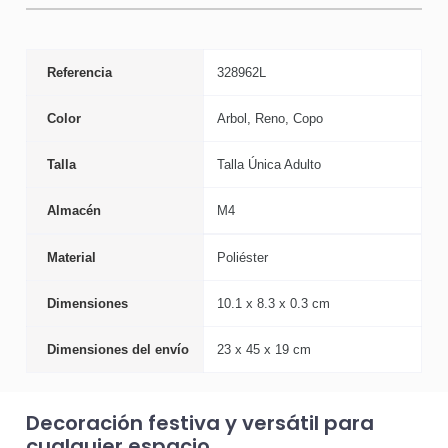
Referencia
328962L
Color
Arbol, Reno, Copo
Talla
Talla Única Adulto
Almacén
M4
Material
Poliéster
Dimensiones
10.1 x 8.3 x 0.3 cm
Dimensiones del envío
23 x 45 x 19 cm
Decoración festiva y versátil para
cualquier espacio