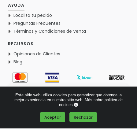
AYUDA
Localiza tu pedido
Preguntas Frecuentes
Términos y Condiciones de Venta
RECURSOS
Opiniones de Clientes
Blog
4.9
Este sitio web utiliza cookies para garantizar que obtenga la
Basado en 1771 opiniones >
mejor experiencia en nuestro sitio web.
Más sobre politica de
cookies
Aceptar
Rechazar
¿Tienes alguna pregunta?
© 2026 Verdementa.es - Todos los derechos reservados.