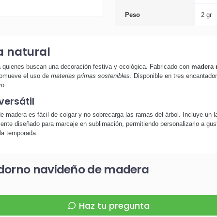
Peso
2 gr
 natural
a quienes buscan una decoración festiva y ecológica. Fabricado con
madera n
promueve el uso de
materias primas sostenibles
. Disponible en tres encantador
vo.
ersátil
 madera es fácil de colgar y no sobrecarga las ramas del árbol. Incluye un laz
nte diseñado para marcaje en sublimación, permitiendo personalizarlo a gust
la temporada.
adorno navideño de madera
Haz tu pregunta