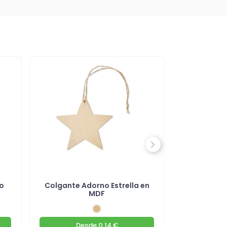
Next
o
Colgante Adorno Estrella en
Adorno Na
MDF
Desde
0.14 €
D