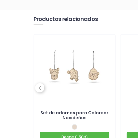
Productos relacionados
Previous
de papel
Set de adornos para Colorear
s
Navideños
€
Desde
0.58 €