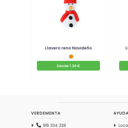
Llavero reno Navideño
L
Desde
1.39 €
VERDEMENTA
AYUD
916 334 328
Loca