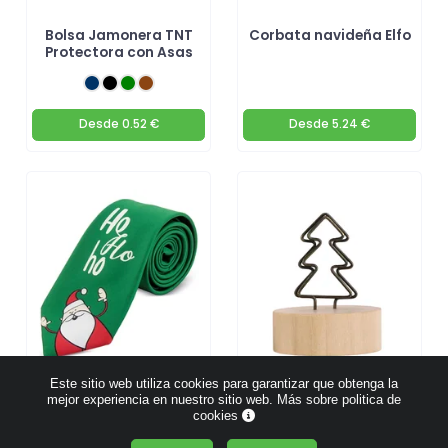
Bolsa Jamonera TNT
Corbata navideña Elfo
Protectora con Asas
Desde
0.52 €
Desde
5.24 €
Este sitio web utiliza cookies para garantizar que obtenga la
mejor experiencia en nuestro sitio web.
Más sobre politica de
Corbata navideña con
Clip par notas de
cookies
Santa Claus
diseño navideño