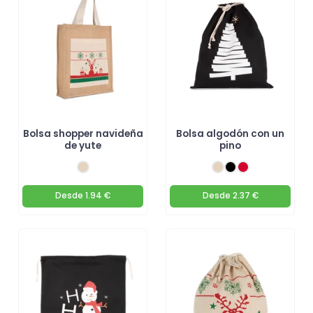
navidad llena de sorpresas y sonrisas! 🎁
Bolsa shopper navideña
Bolsa algodón con un
de yute
pino
Desde
1.94 €
Desde
2.37 €