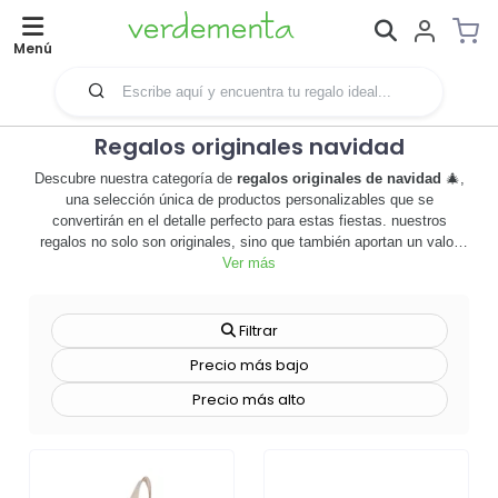
Menú
Regalos originales navidad
Descubre nuestra categoría de
regalos originales de navidad
🎄,
una selección única de productos personalizables que se
convertirán en el detalle perfecto para estas fiestas. nuestros
regalos no solo son originales, sino que también aportan un valor
añadido a tu marca, convirtiéndose en una herramienta de
Ver más
merchandising efectiva. desde tazas con mensajes personalizados
hasta camisetas con el logo de tu empresa, cada artículo está
diseñado para sorprender y deleitar, mientras promueve tu marca de
Filtrar
manera sutil y efectiva. estos regalos son ideales para cualquier
Precio más bajo
tipo de empresa, ya sea grande o pequeña, y son una forma
excelente de agradecer a tus clientes y empleados su lealtad y
Precio más alto
apoyo. además, ofrecemos diversas técnicas de personalización,
permitiéndote crear un regalo verdaderamente único que refleje la
personalidad de tu marca. no esperes más, explora nuestra
categoría de
regalos originales de navidad
y descubre el poder de
los regalos personalizados. ¡haz tu pedido hoy y asegura una