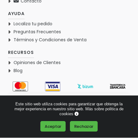
Contacto
AYUDA
Localiza tu pedido
Preguntas Frecuentes
Términos y Condiciones de Venta
RECURSOS
Opiniones de Clientes
Blog
4.9
Este sitio web utiliza cookies para garantizar que obtenga la
Basado en 1765 opiniones >
mejor experiencia en nuestro sitio web.
Más sobre politica de
cookies
Aceptar
Rechazar
¿Tienes alguna pregunta?