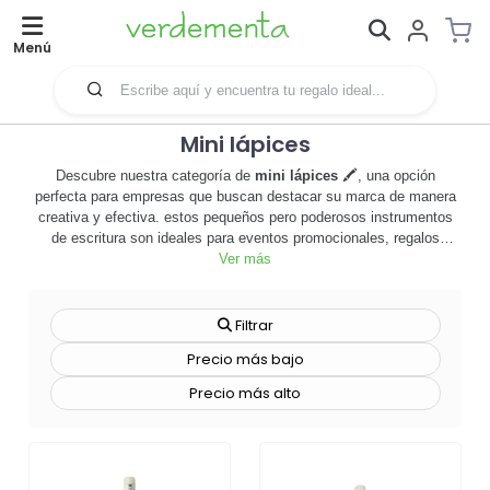
Menú
Mini lápices
Descubre nuestra categoría de
mini lápices
🖍️, una opción
perfecta para empresas que buscan destacar su marca de manera
creativa y efectiva. estos pequeños pero poderosos instrumentos
de escritura son ideales para eventos promocionales, regalos
corporativos o simplemente para tener a mano en la oficina. su
Ver más
tamaño compacto los hace fáciles de transportar y distribuir,
mientras que su superficie personalizable ofrece un espacio único
para mostrar tu logotipo o mensaje de marca. los
mini lápices
no
Filtrar
sólo son útiles, sino que también añaden un toque de diversión y
Precio más bajo
originalidad a cualquier campaña de marketing. además, están
disponibles en una variedad de colores vibrantes para que puedas
Precio más alto
elegir el que mejor se adapte a tu imagen corporativa. no pierdas la
oportunidad de hacer que tu marca sea recordada de una manera
única y efectiva. ¡explora nuestra selección de
mini lápices
ahora
y comienza a potenciar tu estrategia de merchandising! 🚀