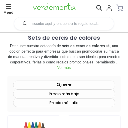
Menú
Sets de ceras de colores
Descubre nuestra categoría de
sets de ceras de colores
🎨, una
opción perfecta para empresas que buscan promocionar su marca
de manera creativa y divertida. estos sets son ideales para eventos
corporativos, ferias o como regalos promocionales, permitiendo a
las empresas destacar y dejar una impresión duradera en sus
Ver más
clientes. cada set de ceras viene en una variedad de colores
vibrantes, permitiendo a los usuarios desatar su creatividad
mientras interactúan con tu marca. además, todos nuestros sets de
Filtrar
ceras son personalizables, lo que significa que puedes añadir el
Precio más bajo
logo de tu empresa o cualquier otro diseño que desees, convirtiendo
cada set en una herramienta de marketing única y efectiva. no sólo
Precio más alto
son útiles y atractivos, sino que también son seguros y no tóxicos,
lo que los hace adecuados para todas las edades. no esperes más,
explora nuestra gama de
sets de ceras de colores
y comienza a
colorear tu camino hacia el éxito de tu marca. 🚀 ¡haz clic ahora
para personalizar tus sets y destacar entre la multitud!