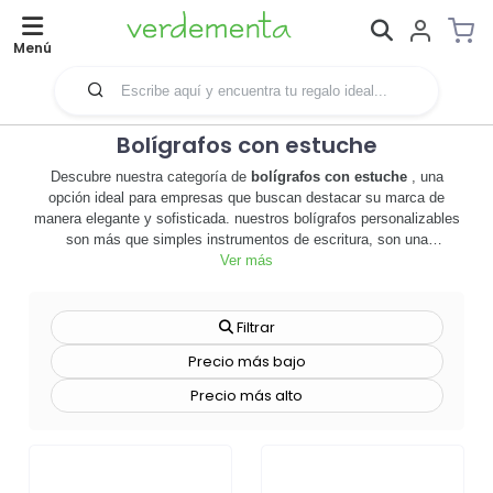
Menú
Bolígrafos con estuche
Descubre nuestra categoría de
bolígrafos con estuche
, una
opción ideal para empresas que buscan destacar su marca de
manera elegante y sofisticada. nuestros bolígrafos personalizables
son más que simples instrumentos de escritura, son una
herramienta de marketing poderosa que deja una impresión
Ver más
duradera. cada bolígrafo viene con un estuche de alta calidad, lo
que los convierte en el regalo promocional perfecto para clientes y
empleados. 🖊️✨ con una amplia gama de estilos y colores para
Filtrar
elegir, puedes personalizar los bolígrafos con el logotipo de tu
Precio más bajo
empresa, creando un recuerdo tangible de tu marca. además,
nuestros bolígrafos con estuche son duraderos y prácticos,
Precio más alto
garantizando que tu marca estará en las manos de tus clientes
durante mucho tiempo. no esperes más,
impulsa la visibilidad de tu
marca
con nuestros bolígrafos con estuche personalizables. ¡explora
la categoría ahora y haz tu pedido hoy!