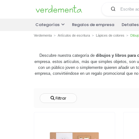
Categorías
Regalos de empresa
Detalle
Verdementa
Artículos de escritura
Lápices de colores
Dibujo
Descubre nuestra categoría de
dibujos y libros para 
empresa. estos artículos, más que simples objetos, son u
con un público joven o simplemente quieren añadir un to
empresa, convirtiéndose en un regalo promocional que no s
añadiendo un valor extra a tu estrategia de marketing
desta
Filtrar