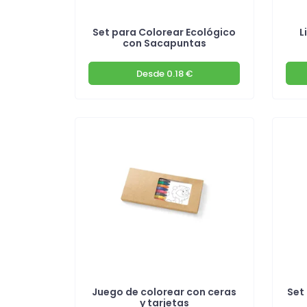
Set para Colorear Ecológico
L
con Sacapuntas
Desde
0.18 €
Juego de colorear con ceras
Set
y tarjetas