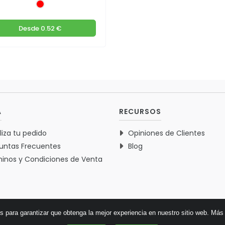
Desde
0.52 €
A
RECURSOS
liza tu pedido
Opiniones de Clientes
untas Frecuentes
Blog
inos y Condiciones de Venta
es para garantizar que obtenga la mejor experiencia en nuestro sitio web.
Más 