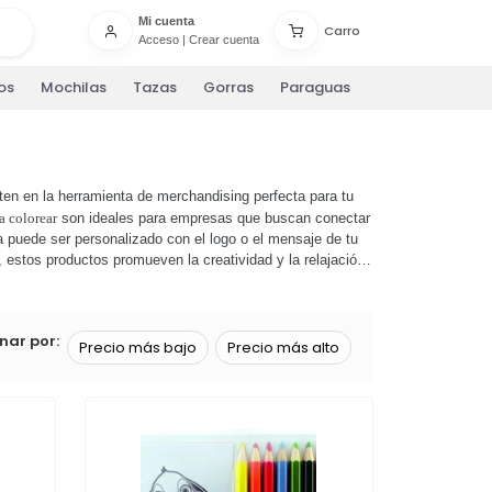
Mi cuenta
Carro
Acceso
|
Crear cuenta
os
Mochilas
Tazas
Gorras
Paraguas
ten en la herramienta de merchandising perfecta para tu
a colorear
son ideales para empresas que buscan conectar
a puede ser personalizado con el logo o el mensaje de tu
estos productos promueven la creatividad y la relajación,
r
y descubre cómo estos productos pueden ayudarte a
to! 🌈
nar por:
Precio más bajo
Precio más alto