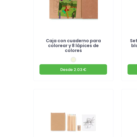
Caja con cuaderno para
Set
colorear y 8 lápices de
bl
colores
Desde
2.03 €