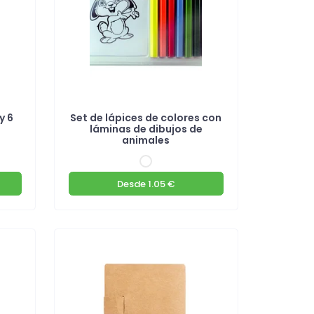
y 6
Set de lápices de colores con
r
láminas de dibujos de
animales
Desde
1.05 €