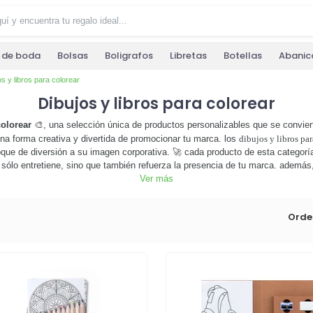
s de boda
Bolsas
Boligrafos
Libretas
Botellas
Abanic
s y libros para colorear
Dibujos y libros para colorear
colorear
🎨, una selección única de productos personalizables que se convier
na forma creativa y divertida de promocionar tu marca. los
dibujos y libros par
que de diversión a su imagen corporativa. 🚀 cada producto de esta categorí
ólo entretiene, sino que también refuerza la presencia de tu marca. además, 
. no esperes más, explora nuestra categoría de
Ver más
dibujos y libros para colorea
car en el mercado. ¡personaliza tus productos y colorea tu camino hacia el éxi
Orde