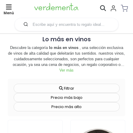
Menú
Lo más en vinos
Descubre la categoría
lo más en vinos
, una selección exclusiva
de vinos de alta calidad que deleitarán tus sentidos. nuestros vinos,
cuidadosamente seleccionados, son perfectos para cualquier
ocasión, ya sea una cena de negocios, un regalo corporativo o
simplemente para disfrutar en casa. 🍷 cada botella es una
Ver más
experiencia única, ofreciendo sabores y aromas que te
transportarán a las mejores viñas del mundo. además, ofrecemos la
posibilidad de personalizar las etiquetas, convirtiendo cada botella
Filtrar
en un elemento promocional único y efectivo para tu empresa. 🎁
Precio más bajo
destaca tu marca y deja una impresión duradera en tus clientes y
socios comerciales. no esperes más, explora
lo más en vinos
y
Precio más alto
descubre el poder de un buen vino para conectar, celebrar y crear
momentos inolvidables. ¡haz clic ahora y comienza a disfrutar de la
experiencia del vino en su máxima expresión! 🥂