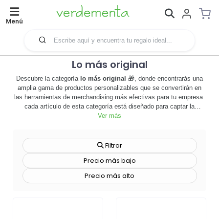
Menú
Lo más original
Descubre la categoría
lo más original
🎁, donde encontrarás una
amplia gama de productos personalizables que se convertirán en
las herramientas de merchandising más efectivas para tu empresa.
cada artículo de esta categoría está diseñado para captar la
atención, destacar tu marca y dejar una impresión duradera en tus
Ver más
clientes. desde tazas personalizadas hasta camisetas con tu logo,
cada producto ofrece una oportunidad única para mostrar tu
creatividad y reforzar la identidad de tu marca. estos productos no
Filtrar
son solo objetos promocionales, son una forma de conectar con tu
Precio más bajo
público y transmitir el valor de tu empresa de una manera original y
memorable. además, la personalización disponible te permite
Precio más alto
adaptar cada producto a tus necesidades específicas, asegurando
que cada artículo sea tan único como tu marca. no esperes más,
explora
lo más original
y descubre cómo estos productos pueden
transformar tu estrategia de merchandising. ¡haz clic ahora para
comenzar a personalizar tus productos y destacar entre la multitud!