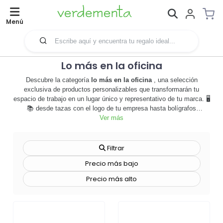
Menú
Lo más en la oficina
Descubre la categoría
lo más en la oficina
, una selección
exclusiva de productos personalizables que transformarán tu
espacio de trabajo en un lugar único y representativo de tu marca. 🖥️
📚 desde tazas con el logo de tu empresa hasta bolígrafos
estilizados, cada artículo está diseñado para mejorar la
Ver más
productividad y promover la identidad corporativa. los productos de
esta categoría no solo son útiles, sino que también sirven como
herramientas de merchandising efectivas, aumentando la visibilidad
Filtrar
de tu marca en cada rincón de la oficina. personaliza cada artículo a
Precio más bajo
tu gusto, eligiendo entre una amplia gama de colores, estilos y
diseños. 🎨🖌️ estos productos son ideales para empresas que
Precio más alto
buscan destacar y dejar una impresión duradera en empleados y
visitantes. además, son perfectos para regalos corporativos,
añadiendo un toque personal y profesional a cualquier ocasión. no
esperes más, explora
lo más en la oficina
y comienza a crear un
ambiente de trabajo único y atractivo. ¡haz que tu marca brille en