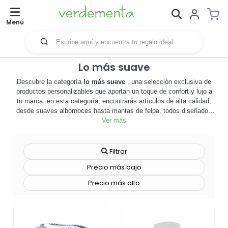
Menú
Lo más suave
Descubre la categoría
lo más suave
, una selección exclusiva de
productos personalizables que aportan un toque de confort y lujo a
tu marca. en esta categoría, encontrarás artículos de alta calidad,
desde suaves albornoces hasta mantas de felpa, todos diseñados
para proporcionar la máxima comodidad. estos productos son
Ver más
ideales para empresas que buscan promocionarse de una manera
única y memorable. al personalizar estos artículos con tu logotipo o
mensaje de marca, puedes crear una conexión duradera con tus
Filtrar
clientes, haciendo que tu marca sea parte de sus momentos más
Precio más bajo
relajantes y acogedores. además, estos productos son perfectos
para regalos corporativos, premios de reconocimiento o incluso para
Precio más alto
la venta en tu tienda online. no pierdas la oportunidad de destacar
con estos productos suaves y lujosos. 🛍️ ¡explora la categoría
lo
más suave
ahora y descubre cómo estos productos pueden elevar
tu estrategia de merchandising!