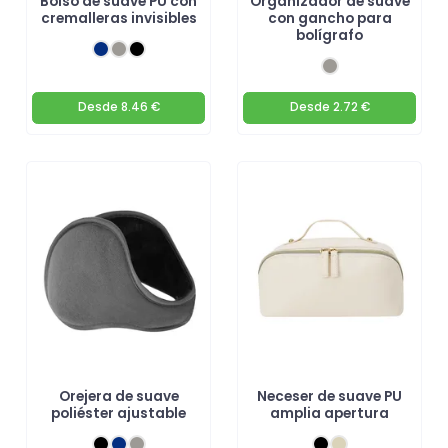
Bolso de suave PU con
Organizador de suave
cremalleras invisibles
con gancho para
bolígrafo
Desde
8.46 €
Desde
2.72 €
Orejera de suave
Neceser de suave PU
poliéster ajustable
amplia apertura