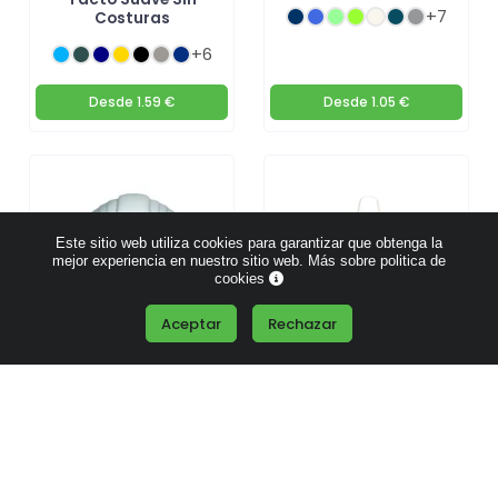
+7
Costuras
+6
Desde
1.59 €
Desde
1.05 €
Este sitio web utiliza cookies para garantizar que obtenga la
mejor experiencia en nuestro sitio web.
Más sobre politica de
cookies
Aceptar
Rechazar
Casco Antiestrés de
Delantal Sublimación
Suave PU
Poliéster Suave