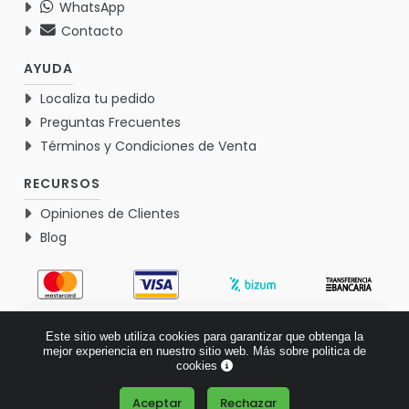
WhatsApp
Contacto
AYUDA
Localiza tu pedido
Preguntas Frecuentes
Términos y Condiciones de Venta
RECURSOS
Opiniones de Clientes
Blog
4.9
Este sitio web utiliza cookies para garantizar que obtenga la
Basado en 1767 opiniones >
mejor experiencia en nuestro sitio web.
Más sobre politica de
cookies
Aceptar
Rechazar