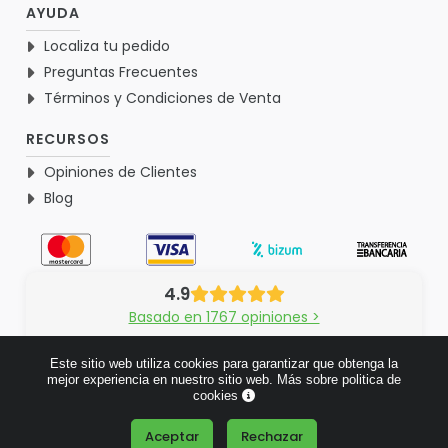
AYUDA
Localiza tu pedido
Preguntas Frecuentes
Términos y Condiciones de Venta
RECURSOS
Opiniones de Clientes
Blog
4.9
Basado en 1767 opiniones >
Este sitio web utiliza cookies para garantizar que obtenga la
mejor experiencia en nuestro sitio web.
Más sobre politica de
cookies
© 2026 Verdementa.es - Todos los derechos reservados.
Aceptar
Rechazar