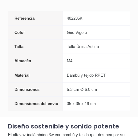
Referencia
402235K
Color
Gris Vigore
Talla
Talla Única Adulto
Almacén
M4
Material
Bambú y tejido RPET
Dimensiones
5.3 cm Ø 6.0 cm
Dimensiones del envío
35 x 35 x 19 cm
Diseño sostenible y sonido potente
El altavoz inalámbrico 3w con bambú y tejido rpet destaca por su