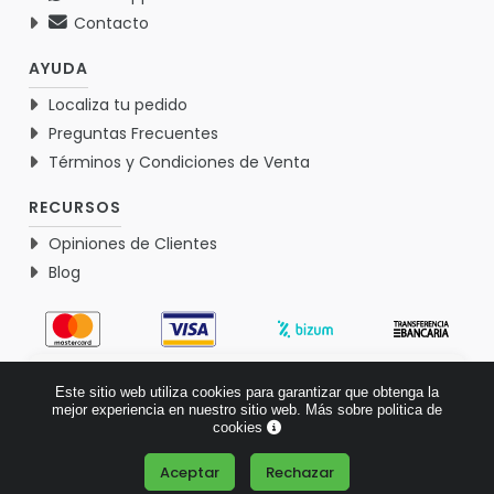
Contacto
AYUDA
Localiza tu pedido
Preguntas Frecuentes
Términos y Condiciones de Venta
RECURSOS
Opiniones de Clientes
Blog
4.9
Este sitio web utiliza cookies para garantizar que obtenga la
Basado en 1767 opiniones >
mejor experiencia en nuestro sitio web.
Más sobre politica de
cookies
Aceptar
Rechazar