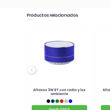
Productos relacionados
Previous
rico 3W
Altavoz 3W BT con radio y luz
Alt
ambiente
€
Desde
3.60 €