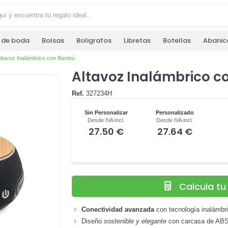
s de boda
Bolsas
Boligrafos
Libretas
Botellas
Abanic
ltavoz Inalámbrico con Bambú
Altavoz Inalámbrico 
Ref.
327234H
Sin Personalizar
Personalizado
Desde IVA incl.
Desde IVA incl.
27.50 €
27.64 €
Calcula t
Conectividad avanzada
con tecnología inalámbri
Diseño
sostenible y elegante
con carcasa de ABS 