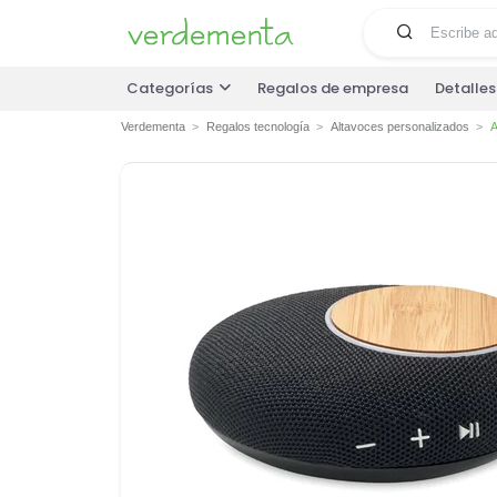
Categorías
Regalos de empresa
Detalle
Verdementa
Regalos tecnología
Altavoces personalizados
A