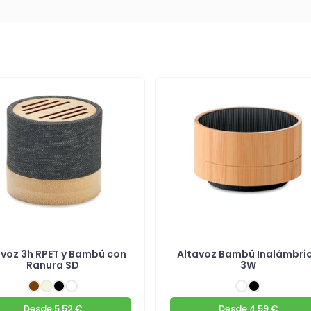
avoz 3h RPET y Bambú con
Altavoz Bambú Inalámbri
Ranura SD
3W
Desde
5.52 €
Desde
4.59 €