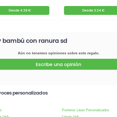
Desde
4.28 €
Desde
3.24 €
 y bambú con ranura sd
Aún no tenemos opiniones sobre este regalo.
Escribe una opinión
voces personalizados
s
Punteros Láser Personalizados
s Usb
Llaves Usb