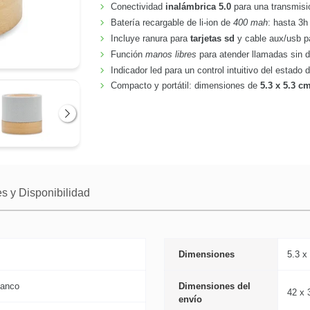
Conectividad
inalámbrica 5.0
para una transmisi
Batería recargable de li-ion de
400 mah
: hasta 3h
Incluye ranura para
tarjetas sd
y cable aux/usb pa
Función
manos libres
para atender llamadas sin 
Indicador led para un control intuitivo del estado d
Compacto y portátil: dimensiones de
5.3 x 5.3 c
Siguiente
s y Disponibilidad
Dimensiones
5.3 x
lanco
Dimensiones del
42 x 
envío