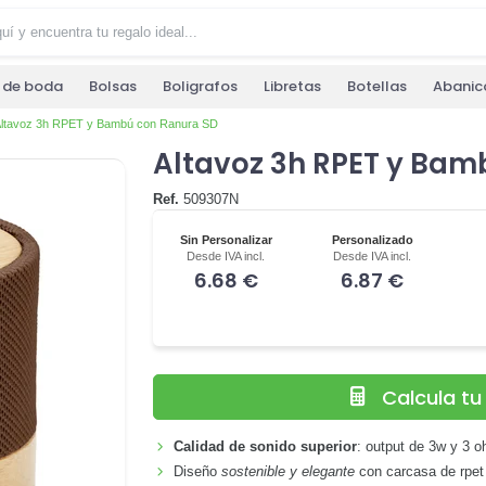
s de boda
Bolsas
Boligrafos
Libretas
Botellas
Abanic
ltavoz 3h RPET y Bambú con Ranura SD
Altavoz 3h RPET y Bam
Ref.
509307N
Sin Personalizar
Personalizado
Desde IVA incl.
Desde IVA incl.
6.68 €
6.87 €
Calcula t
Calidad de sonido superior
: output de 3w y 3 o
Diseño
sostenible y elegante
con carcasa de rpet