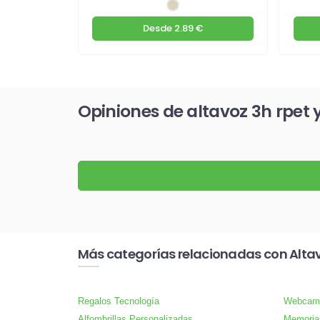
€
Desde
2.89 €
Opiniones de altavoz 3h rpet
Más categorías relacionadas con Alta
Regalos Tecnología
Webcam
Alfombrillas Personalizadas
Memoria