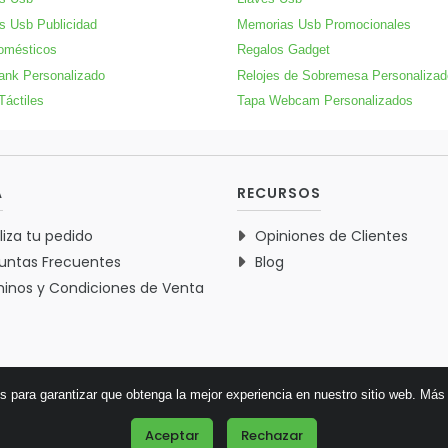
s Usb Publicidad
Memorias Usb Promocionales
omésticos
Regalos Gadget
ank Personalizado
Relojes de Sobremesa Personaliza
Táctiles
Tapa Webcam Personalizados
A
RECURSOS
liza tu pedido
Opiniones de Clientes
untas Frecuentes
Blog
inos y Condiciones de Venta
es para garantizar que obtenga la mejor experiencia en nuestro sitio web.
Más 
© 2026 Verdementa.es - Todos los derechos reservados.
Aceptar
Rechazar