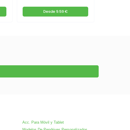
Desde
9.59 €
De
Acc. Para Móvil y Tablet
Modelos De Pendrives Personalizados