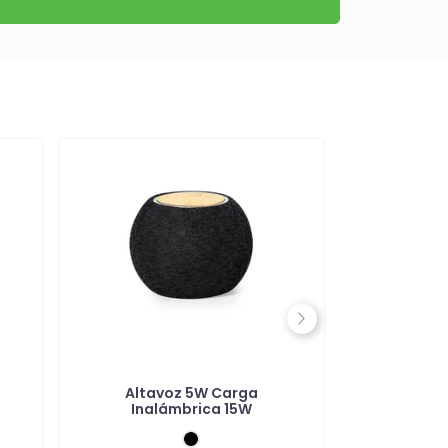
Next
Altavoz 5W Carga
Altavoz I
Inalámbrica 15W