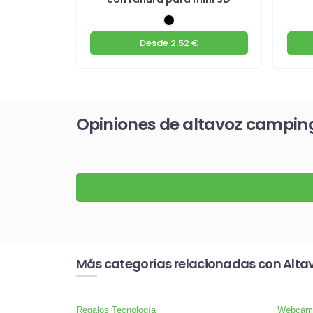
€
Desde
2.52 €
Opiniones de altavoz camping
Más categorías relacionadas con Alta
Regalos Tecnología
Webcam