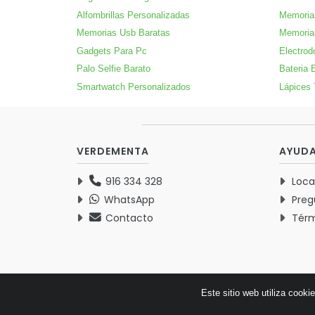
Alfombrillas Personalizadas
Memoria
Memorias Usb Baratas
Memoria
Gadgets Para Pc
Electrod
Palo Selfie Barato
Bateria 
Smartwatch Personalizados
Lápices 
VERDEMENTA
AYUD
916 334 328
Loca
WhatsApp
Preg
Contacto
Térm
Este sitio web utiliza cooki