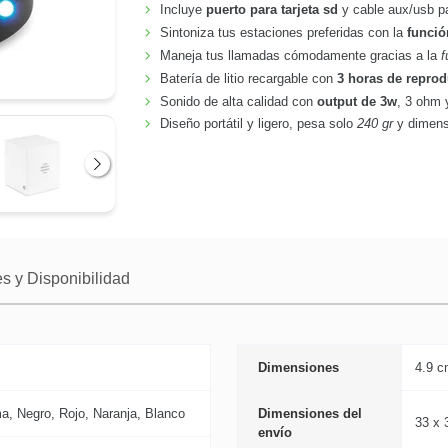
Incluye
puerto para tarjeta sd
y cable aux/usb pa
Sintoniza tus estaciones preferidas con la
funció
Maneja tus llamadas cómodamente gracias a la
f
Batería de litio recargable con
3 horas de repro
Sonido de alta calidad con
output de 3w
, 3 ohm 
Diseño portátil y ligero, pesa solo
240 gr
y dimens
Siguiente
s y Disponibilidad
Dimensiones
4.9 c
a, Negro, Rojo, Naranja, Blanco
Dimensiones del
33 x 
envío