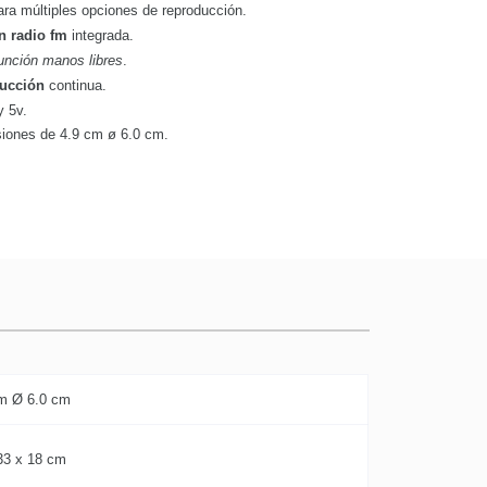
ra múltiples opciones de reproducción.
n radio fm
integrada.
unción manos libres
.
ducción
continua.
y 5v.
iones de 4.9 cm ø 6.0 cm.
m Ø 6.0 cm
33 x 18 cm