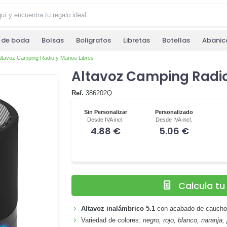
s de boda
Bolsas
Boligrafos
Libretas
Botellas
Abanic
ltavoz Camping Radio y Manos Libres
Altavoz Camping Radio
Ref.
386202Q
Sin Personalizar
Personalizado
Desde IVA incl.
Desde IVA incl.
4.88 €
5.06 €
Calcula t
Altavoz inalámbrico 5.1
con acabado de caucho r
Variedad de colores:
negro, rojo, blanco, naranja,