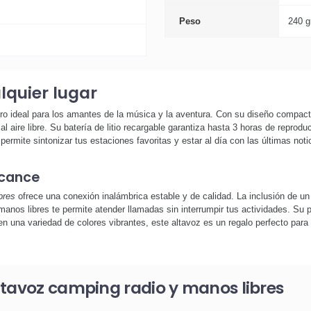
Peso
240 g
lquier lugar
o ideal para los amantes de la música y la aventura. Con su diseño compact
 al aire libre. Su batería de litio recargable garantiza hasta 3 horas de repr
rmite sintonizar tus estaciones favoritas y estar al día con las últimas noti
lcance
bres
ofrece una conexión inalámbrica estable y de calidad. La inclusión de un 
manos libres te permite atender llamadas sin interrumpir tus actividades. Su 
en una variedad de colores vibrantes, este altavoz es un regalo perfecto par
ltavoz camping radio y manos libres