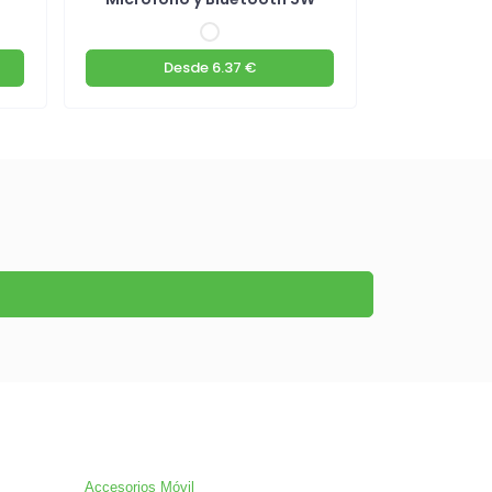
Desde
6.37 €
D
Accesorios Móvil