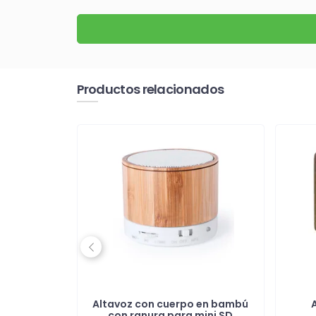
Productos relacionados
Previous
oth 3W
Altavoz con cuerpo en bambú
o
con ranura para mini SD