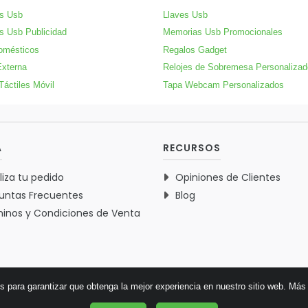
s Usb
Llaves Usb
s Usb Publicidad
Memorias Usb Promocionales
omésticos
Regalos Gadget
Externa
Relojes de Sobremesa Personaliza
Táctiles Móvil
Tapa Webcam Personalizados
A
RECURSOS
liza tu pedido
Opiniones de Clientes
untas Frecuentes
Blog
inos y Condiciones de Venta
es para garantizar que obtenga la mejor experiencia en nuestro sitio web.
Más 