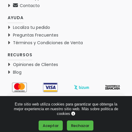
Contacto
AYUDA
Localiza tu pedido
Preguntas Frecuentes
Términos y Condiciones de Venta
RECURSOS
Opiniones de Clientes
Blog
4.9
Este sitio web utiliza cookies para garantizar que obtenga la
Basado en 1767 opiniones >
mejor experiencia en nuestro sitio web.
Más sobre politica de
cookies
Aceptar
Rechazar