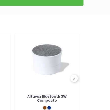
Next
Altavoz Bluetooth 3W
Altavoz B
Compacto
con 