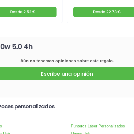
Desde
2.52 €
Desde
22.73 €
10w 5.0 4h
Aún no tenemos opiniones sobre este regalo.
Escribe una opinión
voces personalizados
s
Punteros Láser Personalizados
s Usb
Llaves Usb