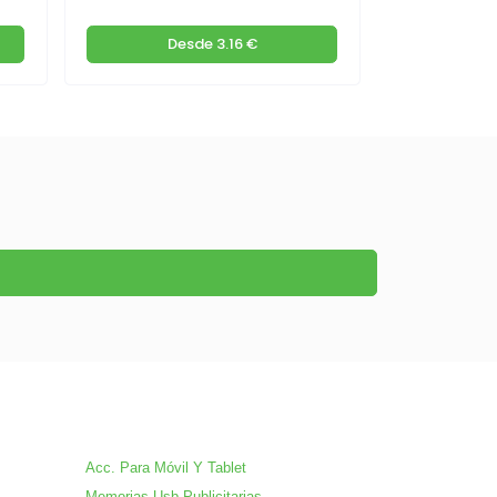
Desde
3.16 €
De
Acc. Para Móvil Y Tablet
Memorias Usb Publicitarias