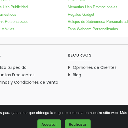
s Usb Publicidad
Memorias Usb Promocionales
omésticos
Regalos Gadget
nk Personalizado
Relojes de Sobremesa Personaliza
 Móviles
Tapa Webcam Personalizados
A
RECURSOS
liza tu pedido
Opiniones de Clientes
untas Frecuentes
Blog
inos y Condiciones de Venta
es para garantizar que obtenga la mejor experiencia en nuestro sitio web.
Más 
© 2026 Verdementa.es - Todos los derechos reservados.
Aceptar
Rechazar