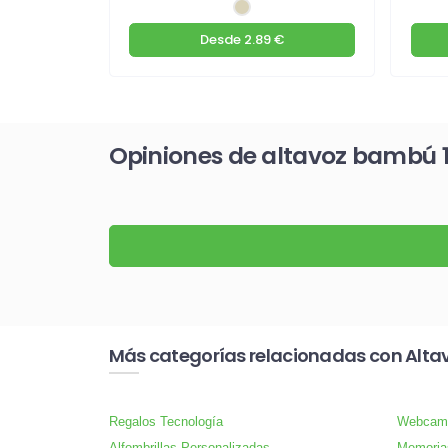
€
Desde
2.89 €
Opiniones de altavoz bambú 
Más categorías relacionadas con Alta
Regalos Tecnología
Webcam
Alfombrillas Personalizadas
Memoria