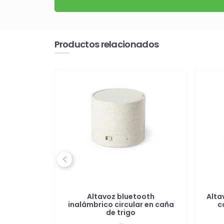
Productos relacionados
Previous
oth 3W
Altavoz bluetooth
Alta
o
inalámbrico circular en caña
c
de trigo