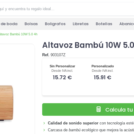
s de boda
Bolsas
Boligrafos
Libretas
Botellas
Abanic
ltavoz Bambú 10W 5.0 4h
Altavoz Bambú 10W 5.0
Ref.
903107Z
Sin Personalizar
Personalizado
Desde IVA incl.
Desde IVA incl.
15.72 €
15.91 €
Calcula t
Calidad de sonido superior
con tecnología esté
Carcasa de
bambú ecológico
que mejora la acústi