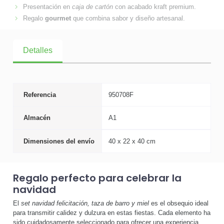
Presentación en
caja de cartón
con acabado kraft premium.
Regalo
gourmet
que combina sabor y diseño artesanal.
Detalles
Referencia
950708F
Almacén
A1
Dimensiones del envío
40 x 22 x 40 cm
Regalo perfecto para celebrar la
navidad
El
set navidad felicitación, taza de barro y miel
es el obsequio ideal
para transmitir calidez y dulzura en estas fiestas. Cada elemento ha
sido cuidadosamente seleccionado para ofrecer una experiencia