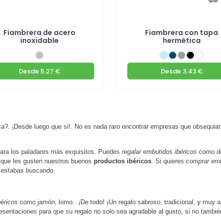
Fiambrera de acero
Fiambrera con tapa
inoxidable
hermética
Desde
5.27 €
Desde
3.43 €
sa
?. ¡Desde luego que si!. No es nada raro encontrar empresas que obsequian
.
ara los paladares más exquisitos. Puedes
regalar embutidos ibéricos como de
s que les gusten nuestros buenos
productos ibéricos
. Si quieres
comprar emb
e estabas buscando.
béricos
como jamón, lomo.. ¡De todo! ¡Un regalo sabroso, tradicional, y muy 
sentaciones para que su regalo no solo sea agradable al gusto, si no también