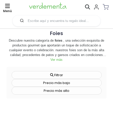
Menú
Foies
Descubre nuestra categoría de
foies
, una selección exquisita de
productos gourmet que aportarán un toque de sofisticación a
cualquier evento o celebración. nuestros foies son de la más alta
calidad, procedentes de patos y gansos criados en condiciones
óptimas para garantizar un sabor y textura inigualables. 🦆🍴 son el
Ver más
regalo perfecto para los amantes de la buena comida y pueden
convertirse en la joya de la corona de tu menú de empresa,
aportando un valor añadido a tu marca. además, ofrecemos la
Filtrar
posibilidad de personalizar la presentación de nuestros foies, para
Precio más bajo
que puedas transmitir la esencia de tu empresa de una manera
original y deliciosa. no esperes más, explora nuestra categoría de
Precio más alto
foies y descubre el sabor de la excelencia. ¡haz que tu marca sea
inolvidable con nuestros foies de alta calidad! 🌟🎁