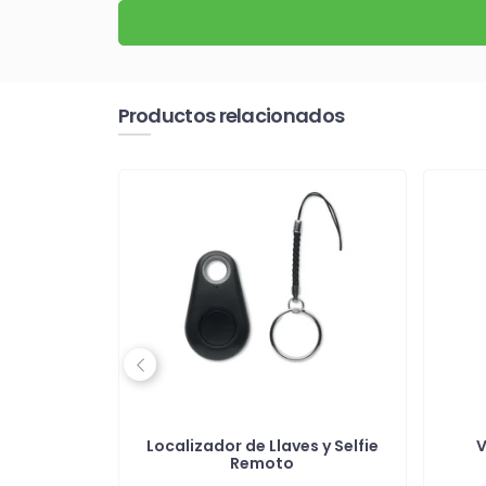
Productos relacionados
Previous
aspas
Localizador de Llaves y Selfie
V
apucha
Remoto