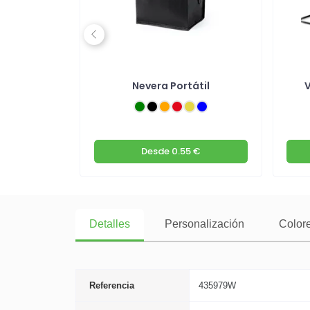
Previous
gable y
Nevera Portátil
V
 €
Desde
0.55 €
Detalles
Personalización
Colore
Referencia
435979W