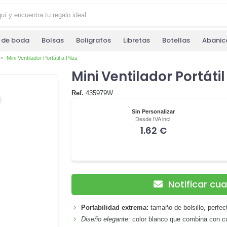
s de boda
Bolsas
Boligrafos
Libretas
Botellas
Abanic
Mini Ventilador Portátil a Pilas
Mini Ventilador Portátil
Ref.
435979W
Sin Personalizar
Desde IVA incl.
1.62 €
Notificar cu
Portabilidad extrema:
tamaño de bolsillo, perfec
Diseño elegante:
color blanco que combina con cua