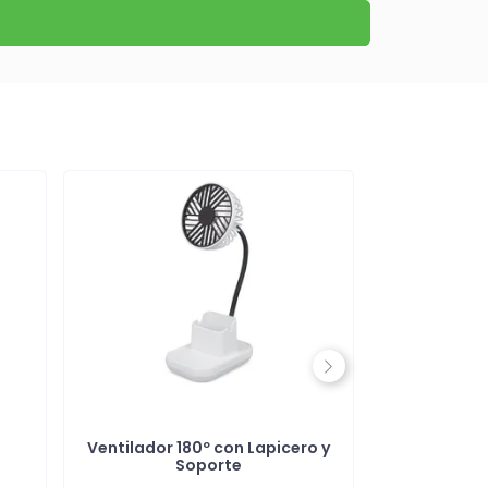
Next
Ventilador 180º con Lapicero y
Ambienta
Soporte