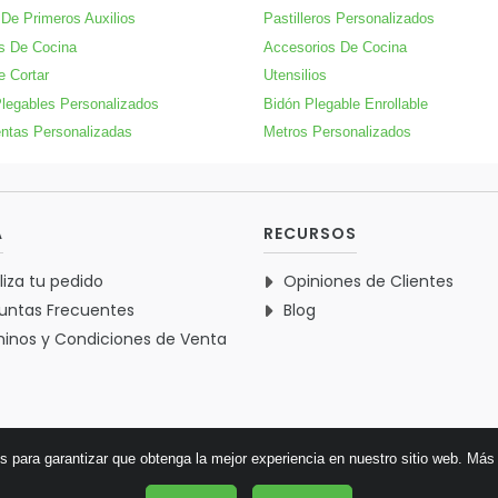
 De Primeros Auxilios
Pastilleros Personalizados
s De Cocina
Accesorios De Cocina
e Cortar
Utensilios
legables Personalizados
Bidón Plegable Enrollable
ntas Personalizadas
Metros Personalizados
A
RECURSOS
liza tu pedido
Opiniones de Clientes
untas Frecuentes
Blog
inos y Condiciones de Venta
es para garantizar que obtenga la mejor experiencia en nuestro sitio web.
Más 