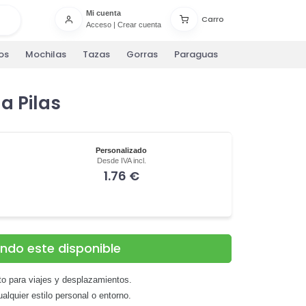
Mi cuenta
Carro
Acceso
|
Crear cuenta
os
Mochilas
Tazas
Gorras
Paraguas
 a Pilas
Personalizado
Desde IVA incl.
1.76 €
ando este disponible
to para viajes y desplazamientos.
lquier estilo personal o entorno.