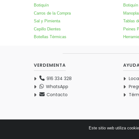
Botiquín
Botiquín
Carros de la Compra
Manopla
Sal y Pimienta
Tablas d
Cepillo Dientes
Peines P
Botellas Térmicas
Herramie
VERDEMENTA
AYUD
916 334 328
Loca
WhatsApp
Preg
Contacto
Térm
Este sitio web utiliza cooki