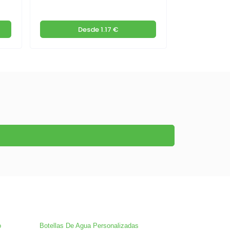
Desde
1.17 €
D
o
Botellas De Agua Personalizadas