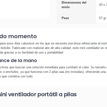
Dimensiones del
43 x 
envío
Peso
57 gr
todo momento
ara esos días calurosos en los que se necesita una brisa refrescante al insta
l bolsillo. Fabricado con
material abs de alta calidad
, este mini ventilador es 
da gracias a su facilidad de uso y portabilidad.
cance de la mano
ctivas que buscan una solución inmediata para combatir el calor. Su tamaño 
les o enchufes, ya que funciona con 2 pilas aaa (no incluidas), ofreciendo un
ado que combina con todo.
i ventilador portátil a pilas