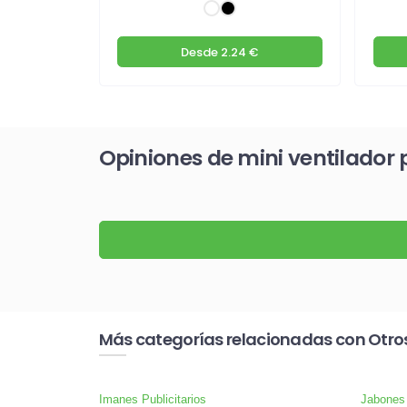
€
Desde
2.24 €
Opiniones de mini ventilador p
Más categorías relacionadas con Otro
Imanes Publicitarios
Jabones