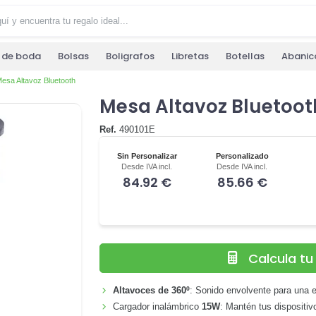
s de boda
Bolsas
Boligrafos
Libretas
Botellas
Abanic
esa Altavoz Bluetooth
Mesa Altavoz Bluetoot
Ref.
490101E
Sin Personalizar
Personalizado
Desde IVA incl.
Desde IVA incl.
84.92 €
85.66 €
Calcula t
Altavoces de 360º
: Sonido envolvente para una ex
Cargador inalámbrico
15W
: Mantén tus dispositiv