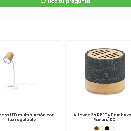
Haz tu pregunta
ara LED multifunción con
Altavoz 3h RPET y Bambú c
luz regulable
Ranura SD