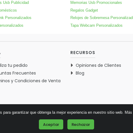
s Usb Publicidad
Memorias Usb Promocionales
omésticos
Regalos Gadget
nk Personalizados
Relojes de Sobremesa Personaliza
ersonalizados
Tapa Webcam Personalizados
A
RECURSOS
liza tu pedido
Opiniones de Clientes
untas Frecuentes
Blog
inos y Condiciones de Venta
es para garantizar que obtenga la mejor experiencia en nuestro sitio web.
Más 
© 2026 Verdementa.es - Todos los derechos reservados.
Aceptar
Rechazar