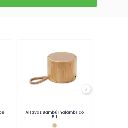
Next
on
Altavoz Bambú Inalámbrico
Altavoz 
5.1
Ma