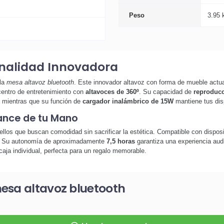
Peso
3.95 
onalidad Innovadora
 la
mesa altavoz bluetooth
. Este innovador altavoz con forma de mueble actua
 centro de entretenimiento con
altavoces de 360º
. Su capacidad de
reproducc
, mientras que su función de
cargador inalámbrico de 15W
mantiene tus disp
ance de tu Mano
llos que buscan comodidad sin sacrificar la estética. Compatible con disposi
es. Su autonomía de aproximadamente
7,5 horas
garantiza una experiencia audi
aja individual, perfecta para un regalo memorable.
esa altavoz bluetooth