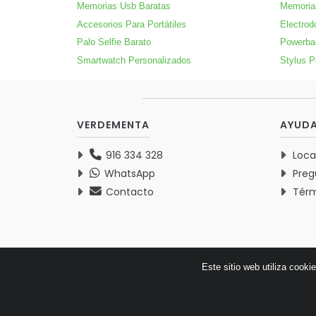
Memorias Usb Baratas
Memoria
Accesorios Para Portátiles
Electrod
Palo Selfie Barato
Powerba
Smartwatch Personalizados
Stylus P
VERDEMENTA
AYUD
916 334 328
Loca
WhatsApp
Preg
Contacto
Térm
Este sitio web utiliza cooki