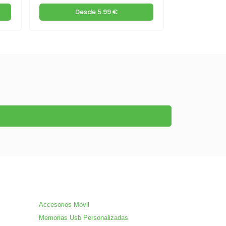
Desde
5.99 €
De
Accesorios Móvil
Memorias Usb Personalizadas