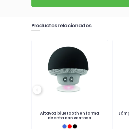
Productos relacionados
Previous
z con
Altavoz bluetooth en forma
Lámp
or
de seta con ventosa