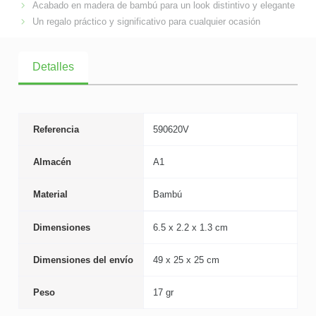
Acabado en madera de bambú para un look distintivo y elegante
Un regalo práctico y significativo para cualquier ocasión
Detalles
Referencia
590620V
Almacén
A1
Material
Bambú
Dimensiones
6.5 x 2.2 x 1.3 cm
Dimensiones del envío
49 x 25 x 25 cm
Peso
17 gr