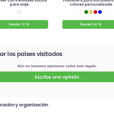
ser con 6 envases vacíos
Fiambrera para bocadillos
para viaje
colores personalizada
Desde
1.27 €
Desde
0.67 €
 los países visitados
Aún no tenemos opiniones sobre este regalo.
Escribe una opinión
ración y organización