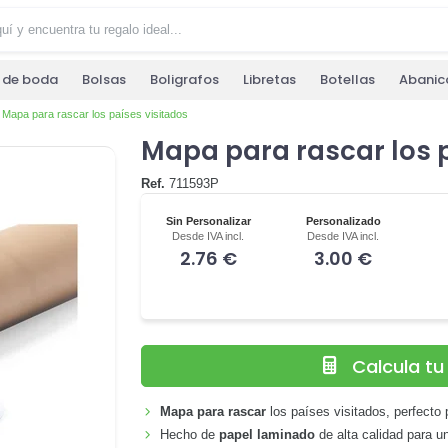
s de boda
Bolsas
Boligrafos
Libretas
Botellas
Abanic
Mapa para rascar los países visitados
Mapa para rascar los p
Ref.
711593P
Sin Personalizar
Personalizado
Desde IVA incl.
Desde IVA incl.
2.76 €
3.00 €
Calcula t
Mapa para rascar
los países visitados, perfecto 
Hecho de
papel laminado
de alta calidad para u