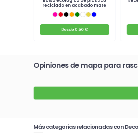
ciclado 25
Bolsa ecológica de plástico
Nece
reciclado en acabado mate
€
Desde
0.50 €
Opiniones de mapa para rascar
Más categorías relacionadas con Deco