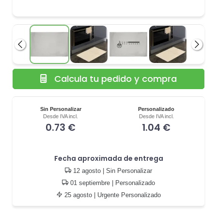
Anterior
Siguie
Calcula tu pedido y compra
Sin Personalizar
Personalizado
Desde IVA incl.
Desde IVA incl.
0.73 €
1.04 €
Fecha aproximada de entrega
12 agosto
| Sin Personalizar
01 septiembre
| Personalizado
25 agosto
| Urgente Personalizado