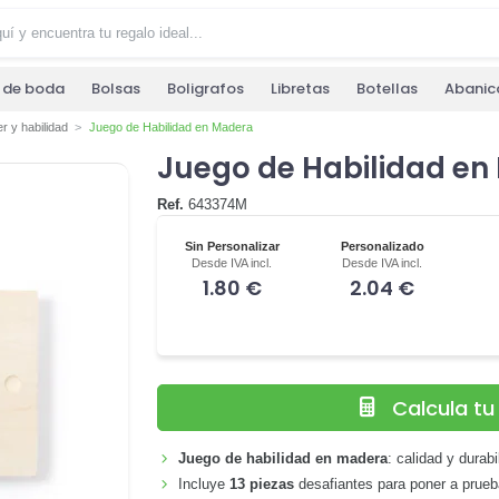
s de boda
Bolsas
Boligrafos
Libretas
Botellas
Abanic
r y habilidad
Juego de Habilidad en Madera
Juego de Habilidad en
Ref.
643374M
Sin Personalizar
Personalizado
Desde IVA incl.
Desde IVA incl.
1.80 €
2.04 €
Calcula t
Juego de habilidad en madera
: calidad y durab
Incluye
13 piezas
desafiantes para poner a prueb