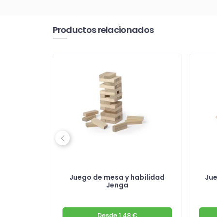
Productos relacionados
Previous
adera con
Juego de mesa y habilidad
Jue
es
Jenga
€
Desde
1.48 €