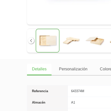
Anterior
Detalles
Personalización
Colore
Referencia
643374M
Almacén
A1