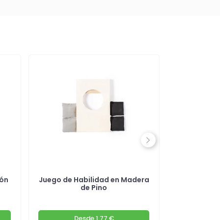
Next
ión
Juego de Habilidad en Madera
Laberinto
de Pino
Desde
1.77 €
D