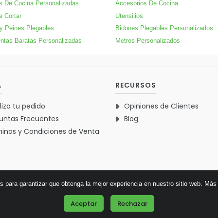
s De Cocina Personalizadas
Accesorios De Cocina
e Cortar
Utensilios
 y Peines Plegables
Bidones Plegables Personalizados
ntas Baratas Personalizadas
Metros Personalizados
A
RECURSOS
liza tu pedido
Opiniones de Clientes
untas Frecuentes
Blog
inos y Condiciones de Venta
es para garantizar que obtenga la mejor experiencia en nuestro sitio web.
Más 
© 2026 Verdementa.es - Todos los derechos reservados.
Aceptar
Rechazar