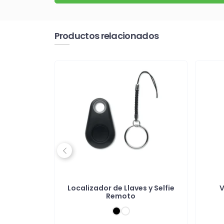
Productos relacionados
Previous
moscas
Localizador de Llaves y Selfie
V
Remoto