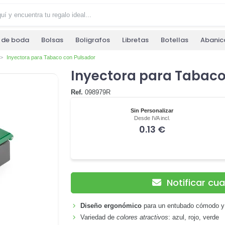
s de boda
Bolsas
Boligrafos
Libretas
Botellas
Abanic
Inyectora para Tabaco con Pulsador
Inyectora para Tabaco
Ref.
098979R
Sin Personalizar
Desde IVA incl.
0.13 €
Notificar cu
Diseño ergonómico
para un entubado cómodo y 
Variedad de
colores atractivos
: azul, rojo, verde