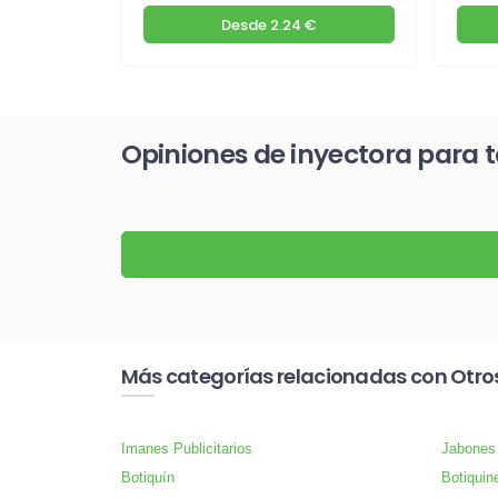
€
Desde
2.24 €
Opiniones de inyectora para 
Más categorías relacionadas con Otro
Imanes Publicitarios
Jabones
Botiquín
Botiquin