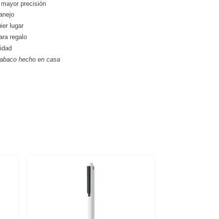
 mayor precisión
anejo
ier lugar
para regalo
lidad
tabaco hecho en casa