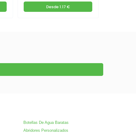
Desde
1.17 €
De
Botellas De Agua Baratas
Abridores Personalizados