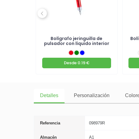
Previous
lsador en
Bolígrafo jeringuilla de
Bol
RPET
pulsador con líquido interior
 €
Desde
0.19 €
Detalles
Personalización
Colore
Referencia
098979R
Almacén
A1