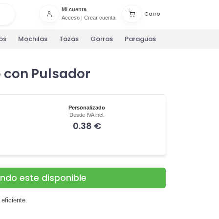
Mi cuenta
Carro
Acceso
|
Crear cuenta
os
Mochilas
Tazas
Gorras
Paraguas
 con Pulsador
Personalizado
Desde IVA incl.
0.38 €
ando este disponible
eficiente