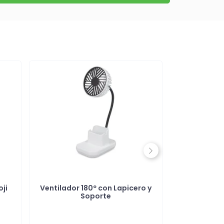
Next
ji
Ventilador 180º con Lapicero y
Fuente de 
Soporte
Luces LED y