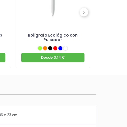
Next
ip
Bolígrafo Ecológico con
Bolígrafo R
Pulsador
Desde
0.14 €
De
36 x 23 cm