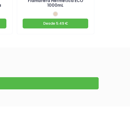
Fiambrera Hermetica ECO
Camiseta
a
1000mL
Desde
5.49 €