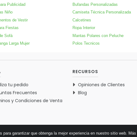
para Publicidad
Bufandas Personalizadas
as Niño
Camiseta Técnica Personalizada
entos de Vestir
Calcetines
ra Fiestas
Ropa Interior
de Sofá
Mantas Polares con Peluche
anga Larga Mujer
Polos Tecnicos
A
RECURSOS
liza tu pedido
Opiniones de Clientes
untas Frecuentes
Blog
inos y Condiciones de Venta
es para garantizar que obtenga la mejor experiencia en nuestro sitio web.
Más 