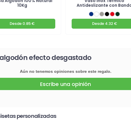
sa Algodón 100% Natural
Vaso Inox Térmico
10Kg
Antideslizante con Band
Desde
0.85 €
Desde
4.32 €
 algodón efecto desgastado
Aún no tenemos opiniones sobre este regalo.
Escribe una opinión
isetas personalizadas