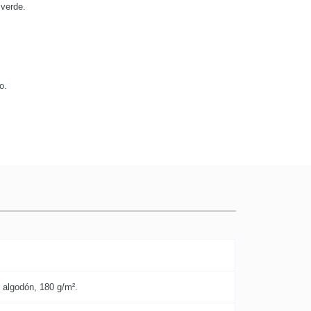
 verde.
o.
algodón, 180 g/m².