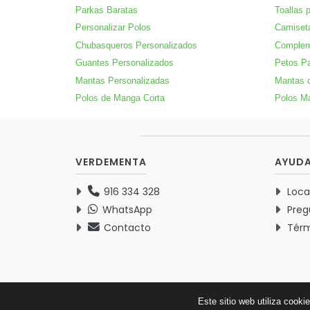
Parkas Baratas
Toallas 
Personalizar Polos
Camiset
Chubasqueros Personalizados
Complem
Guantes Personalizados
Petos Pa
Mantas Personalizadas
Mantas 
Polos de Manga Corta
Polos M
VERDEMENTA
AYUD
916 334 328
Loca
WhatsApp
Preg
Contacto
Térm
Este sitio web utiliza cooki