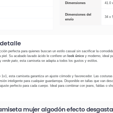
Dimensiones
41.0 
Dimensiones del
34 x 
envío
detalle
cción perfecta para quienes buscan un estilo casual sin sacrificar la comod
 piel. Su acabado lavado ácido le confiere un
look único
y moderno, ideal pa
 y
verde pato
, esta camiseta se adapta a todos los gustos y estilos.
 1x1, esta camiseta garantiza un ajuste cómodo y favorecedor. Las costuras 
ión inteligente para cualquier guardarropa. Disponible en tallas que van desd
 ajuste perfecto para cada cuerpo. Ideal para combinar con jeans, faldas o sh
camiseta mujer algodón efecto desgast