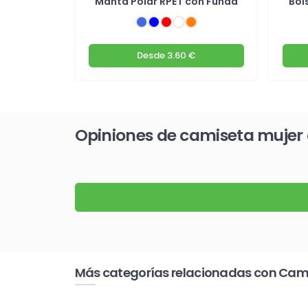
0%
Manta Polar RPET con Funda
Bol
poliéster
€
Desde
3.60 €
Opiniones de camiseta mujer
Más categorías relacionadas con Cam