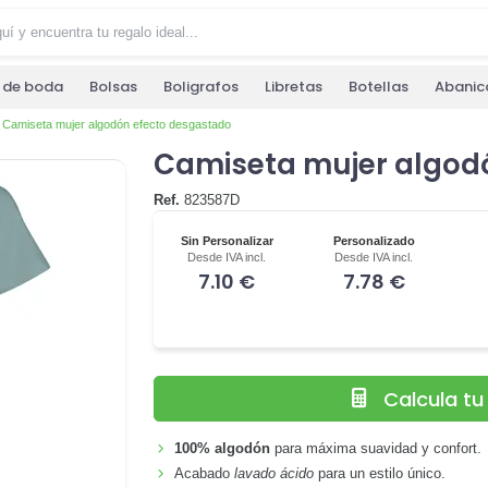
s de boda
Bolsas
Boligrafos
Libretas
Botellas
Abanic
Camiseta mujer algodón efecto desgastado
Camiseta mujer algod
Ref.
823587D
Sin Personalizar
Personalizado
Desde IVA incl.
Desde IVA incl.
7.10 €
7.78 €
Calcula t
100% algodón
para máxima suavidad y confort.
Acabado
lavado ácido
para un estilo único.