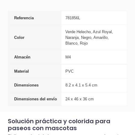
Referencia
781856L
Verde Helecho, Azul Royal,
Color
Naranja, Negro, Amarillo,
Blanco, Rojo
Almacén
M4
Material
PVC
Dimensiones
8.2 x 4.1 x 5.4 cm
Dimensiones del envío
24 x 46 x 36 cm
Solución práctica y colorida para
paseos con mascotas