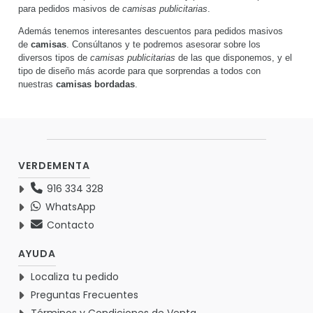
Camisa manga larga
Camisa piloto manga
mujer
corta mujer
Desde
18.95 €
Desde
5.38 €
Camisa no-plancha
Camisa Denim algodón
para mujer
para mujer