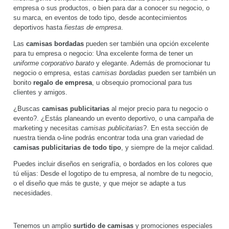
Camisa popelina
Camisa tejido oxford de
manga larga hombre
manga larga
+1
Desde
7.21 €
Desde
15.23 €