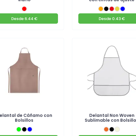
Desde
6.44 €
Desde
0.43 €
elantal de Cáñamo con
Delantal Non Woven
Bolsillos
Sublimable con Bolsill