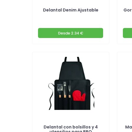
Delantal Denim Ajustable
Gor
Desde
2.34 €
Delantal con bolsillos y 4
Man
utensilios para BBQ