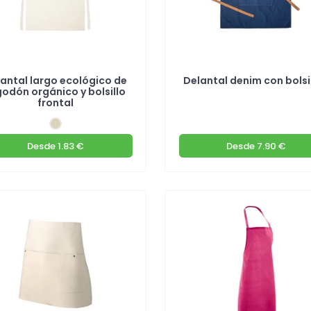
antal largo ecológico de
Delantal denim con bolsi
godón orgánico y bolsillo
frontal
Desde
1.83 €
Desde
7.90 €