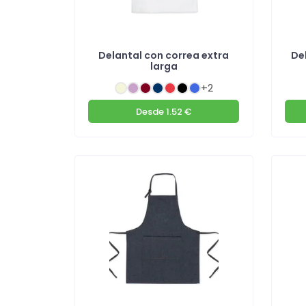
Delantal con correa extra
De
larga
+2
Desde
1.52 €