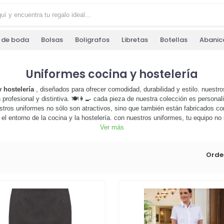
s de boda
Bolsas
Boligrafos
Libretas
Botellas
Abanic
Uniformes cocina y hostelería
 hostelería
, diseñados para ofrecer comodidad, durabilidad y estilo. nuestr
profesional y distintiva. 🍽️👩‍🍳 cada pieza de nuestra colección es personal
tros uniformes no sólo son atractivos, sino que también están fabricados con
el entorno de la cocina y la hostelería. con nuestros uniformes, tu equipo no
lora nuestra colección de
uniformes de cocina y hostelería
Ver más
y descubre cómo
ahora y dale a tu equipo la imagen profesional que se merece! 🛍️👨‍🍳
Orde