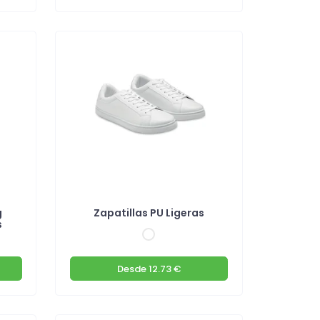
g
Zapatillas PU Ligeras
s
Desde
12.73 €