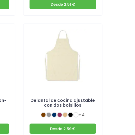
Desde
2.51 €
on-
Delantal de cocina ajustable
e
con dos bolsillos
+4
Desde
2.59 €