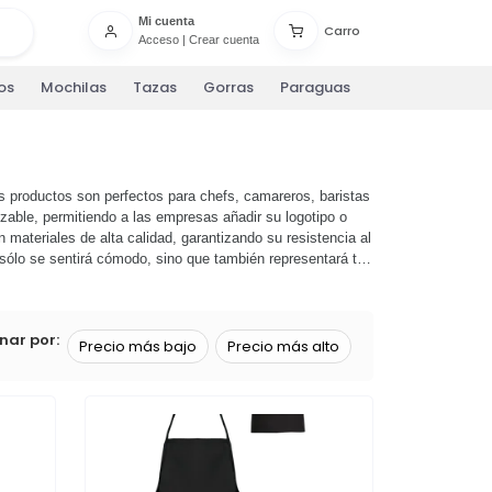
Mi cuenta
Carro
Acceso
|
Crear cuenta
os
Mochilas
Tazas
Gorras
Paraguas
os productos son perfectos para chefs, camareros, baristas
izable, permitiendo a las empresas añadir su logotipo o
 materiales de alta calidad, garantizando su resistencia al
 sólo se sentirá cómodo, sino que también representará tu
 pueden ayudar a tu negocio a destacar. ¡haz tu pedido
nar por:
Precio más bajo
Precio más alto