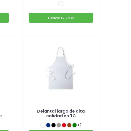
Desde
12.73 €
Delantal largo de alta
os
calidad en TC
+1