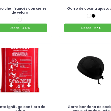
ro chef francés con cierre
Gorro de cocina ajusta
de velcro
Desde
1.44 €
Desde
1.27 €
ta ignifuga con fibra de
Gorro bandana de coci
vidrio
con cintas de ajuste