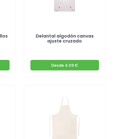
llos
Delantal algodón canvas
ajuste cruzado
Desde
4.09 €