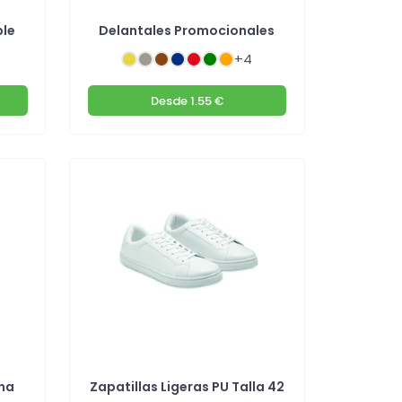
ble
Delantales Promocionales
+4
Desde
1.55 €
na
Zapatillas Ligeras PU Talla 42