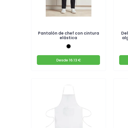
Pantalón de chef con cintura
Del
elástica
al
Desde
16.13 €